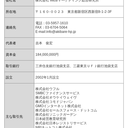
会社名
株式会社 WEBマーケティング総合研究所
所在地
〒１６０-００２３ 東京都新宿区西新宿
8-1-2-3F
電話：03-5957-1610
連絡先
FAX：03-6704-5064
E-mail:info@akibare-hp.jp
代表者
吉本 俊宏
資本金
184,000,000円
取引銀行
三井住友銀行池袋支店、三菱東京ＵＦＪ銀行池袋支店
設立
2002年1月設立
株式会社ウフル
SMBCファイナンスサービス
株式会社オウケイウェイヴ
株式会社コモドジャパン
GMOインターネット株式会社
株式会社セールスフォース・ドットコム
株式会社ソニックガーデン
主な取引先
日本経営教育研究所
株式会社日本レジストリサービス
NRIネットコム株式会社